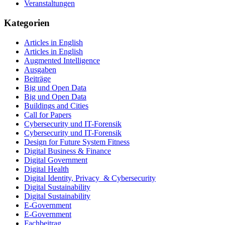
Veranstaltungen
Kategorien
Articles in English
Articles in English
Augmented Intelligence
Ausgaben
Beiträge
Big und Open Data
Big und Open Data
Buildings and Cities
Call for Papers
Cybersecurity und IT-Forensik
Cybersecurity und IT-Forensik
Design for Future System Fitness
Digital Business & Finance
Digital Government
Digital Health
Digital Identity, Privacy & Cybersecurity
Digital Sustainability
Digital Sustainability
E-Government
E-Government
Fachbeitrag