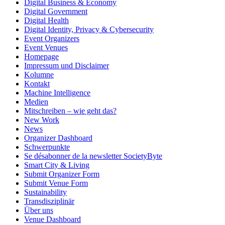
Digital Business & Economy
Digital Government
Digital Health
Digital Identity, Privacy & Cybersecurity
Event Organizers
Event Venues
Homepage
Impressum und Disclaimer
Kolumne
Kontakt
Machine Intelligence
Medien
Mitschreiben – wie geht das?
New Work
News
Organizer Dashboard
Schwerpunkte
Se désabonner de la newsletter SocietyByte
Smart City & Living
Submit Organizer Form
Submit Venue Form
Sustainability
Transdisziplinär
Über uns
Venue Dashboard